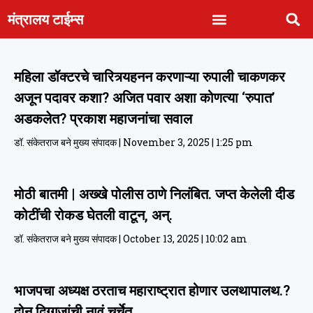
मंत्रालय टाईम्स
कोकण विभाग
नाशिक विभाग
छ . संभाजीनगर
अमरावती विभाग
नागपूर विभाग
पश्चिम महाराष्ट्र
महिला डॉक्टरचे चारित्र्यहनन करणाऱ्या रुपाली चाकणकर
अजून पदावर कशा? अजित पवार अशा कोणत्या ‘रुपात’
अडकलेत? प्रकाश महाजनांचा सवाल
डॉ. संकेतराज बने मुख्य संपादक
November 3, 2025
1:25 pm
मोठी बातमी | अख्खे पोलीस ठाणे निलंबित. जप्त केलेली दीड
कोटींची रोकड घेतली वाटून, अन्.
डॉ. संकेतराज बने मुख्य संपादक
October 13, 2025
10:02 am
भाजपचा अध्यक्ष ठरताच महाराष्ट्रात होणार उलथापालथ.?
दोन दिग्गजांची नावं चर्चेत..