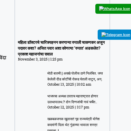
महिला डॉक्टरचे चारित्र्यहनन करणाऱ्या रुपाली
महिला डॉक्टरचे चारित्र्यहनन करणाऱ्या रुपाली चाकणकर अजून
चाकणकर अजून पदावर कशा? अजित पवार अशा
पदावर कशा? अजित पवार अशा कोणत्या ‘रुपात’ अडकलेत?
कोणत्या ‘रुपात’ अडकलेत? प्रकाश महाजनांचा
प्रकाश महाजनांचा सवाल
िंदा
सवाल
November 3, 2025
1:25 pm
November 3, 2025
1:25 pm
मोठी बातमी | अख्खे पोलीस ठाणे निलंबित. जप्त
केलेली दीड कोटींची रोकड घेतली वाटून, अन्.
October 13, 2025
10:02 am
भाजपचा अध्यक्ष ठरताच महाराष्ट्रात होणार
उलथापालथ.? दोन दिग्गजांची नावं चर्चेत..
October 12, 2025
3:17 pm
खळबळजनक खुलासा! गृह राज्यमंत्री योगेश
कदमांनी दिला थेट गुंडाच्या भावाला शस्त्र
परवाना..!