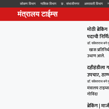
कोकण विभाग
नाशिक विभाग
छ . संभाजीनगर
अमरावती विभाग
न
मंत्रालय टाईम्स
मोठी ब्रेकिं
पदाची निर्मि
डॉ. संकेतराज बने 
खास प्रतिनिधी 
उधाण आले.
दहीहंडीला 
उपचार, ठाण्
डॉ. संकेतराज बने 
मंत्रालय टाइम्
गोविंदा
ब्रेकिंग | 