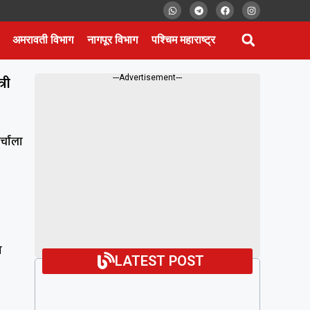
अमरावती विभाग
नागपूर विभाग
पश्चिम महाराष्ट्र
्री
---Advertisement---
्चांला
ा
LATEST POST
,