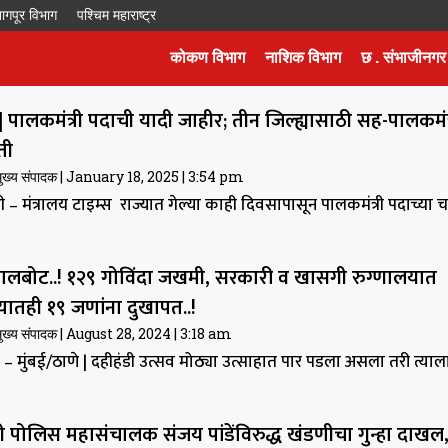
ागपूर विभाग
पश्चिम महाराष्ट्र
कोकण विभाग
नाशिक विभाग
छ . संभाजीनगर
ग | पालकमंत्री पदाची यादी जाहीर; तीन जिल्ह्यासाठी सह-पालकमंत
ती
मुख्य संपादक
January 18, 2025
3:54 pm
– मंत्रालय टाइम्स राज्यात गेल्या काही दिवसापासून पालकमंत्री पदाच्या चर
गालबोट..! १२९ गोविंदा जखमी, सरकारी व खासगी रुग्णालयात
यातही १९ जणांना दुखापत..!
मुख्य संपादक
August 28, 2024
3:18 am
स – मुंबई/ठाणे | दहीहंडी उत्सव मोठ्या उत्साहात पार पडला असला तरी त्याल
माजी पोलिस महासंचालक संजय पांडेंविरुद्ध खंडणीचा गुन्हा दाखल